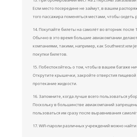
13. При бронировании мест на 2 персоны заказывайт
Если место посередине не займут, в вашем распоря
того пассажира поменяться местами, чтобы сидеть 
14. Покупайте билеты на самолёт во вторник после 1
Обычно в это время большие авиакомпании делают 
компаниями, такими, например, как Southwest или Je
покупки билетов.
15. Побеспокойтесь о том, чтобы в вашем багаже ни
Открутите крышечки, закройте отверстия пищевой 
протекание жидкости.
16. Запомните, когда лучше всего пользоваться убо
Поскольку в большинстве авиакомпаний запрещены 
пользоваться им сразу после выравнивания самолёта
17. WiFi-пароли различных учреждений можно найти