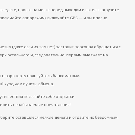
вы едете, просто на месте перед выходом из отеля загрузите
и включайте авиарежим), включайте GPS — и вы вполне
ты» (даже если их там нет) заставит персонал обращаться с
ерх остального и, следовательно, первым выезжает на
ы в аэропорту пользуйтесь банкоматами.
 курс, чем пункты обмена.
путешествия посылайте себе открытки.
ережить незабываемые впечатления!
соберите оставшиеся мелкие деньги и отдайте их бездомным.