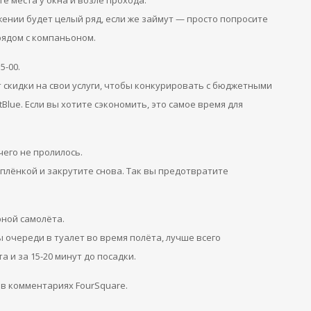
е места у окна и возле прохода.
жении будет целый ряд, если же займут — просто попросите
рядом с компаньоном.
5-00.
скидки на свои услуги, чтобы конкурировать с бюджетными
tBlue. Если вы хотите сэкономить, это самое время для
чего не пролилось.
плёнкой и закрутите снова. Так вы предотвратите
рной самолёта.
очереди в туалет во время полёта, лучше всего
 и за 15-20 минут до посадки.
 в комментариях FourSquare.