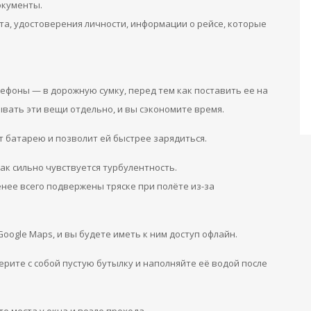
окументы.
рта, удостоверения личности, информации о рейсе, которые
ефоны — в дорожную сумку, перед тем как поставить ее на
вать эти вещи отдельно, и вы сэкономите время.
т батарею и позволит ей быстрее зарядиться.
так сильно чувствуется турбулентность.
нее всего подвержены тряске при полёте из-за
oogle Maps, и вы будете иметь к ним доступ офлайн.
берите с собой пустую бутылку и наполняйте её водой после