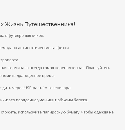
их Жизнь Путешественника!
а в футляре для очков.
 чемодана антистатические салфетки.
аэропорта.
рная терминала всегда самая переполненная. Пользуйтесь
кономить драгоценное время.
арядить через USB-разъём телевизора.
нчики: это порядочно уменьшит объёмы багажа.
о сложить, используйте папиросную бумагу, чтобы одежда не