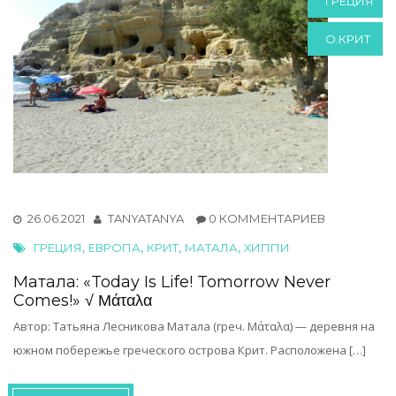
ГРЕЦИЯ
О.КРИТ
26.06.2021
TANYATANYA
0 КОММЕНТАРИЕВ
,
,
,
,
ГРЕЦИЯ
ЕВРОПА
КРИТ
МАТАЛА
ХИППИ
Матала: «Today Is Life! Tomorrow Never
Comes!» √ Μάταλα
Автор: Татьяна Лесникова Матала (греч. Μάταλα) — деревня на
южном побережье греческого острова Крит. Расположена […]